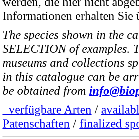
werden, die hier nicht abgeb
Informationen erhalten Sie
The species shown in the c
SELECTION of examples. Thr
museums and collections sp
in this catalogue can be a
be obtained from
info@biop
verfügbare Arten
/
availab
Patenschaften
/
finalized sp