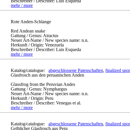
Beschreiber / Describer:
Luis Esqueda
mehr / more
Rote Anden-Schlange
Red Andean snake
Gattung / Genus:
Atractus
Neuer Art-Name / New species name:
n.n.
Herkunft / Origin:
Venezuela
Beschreiber / Describer:
Luis Esqueda
mehr / more
Katalog/catalogue:
abgeschlossene Patenschaften
,
finalized spo
Glasfrosch aus den peruanischen Anden
Glassfrog from the Peruvian Andes
Gattung / Genus:
Nymphargus
Neuer Art-Name / New species name:
n.n.
Herkunft / Origin:
Peru
Beschreiber / Describer:
Venegas et al.
mehr / more
Katalog/catalogue:
abgeschlossene Patenschaften
,
finalized spo
Gelblicher Glasfrosch aus Peru