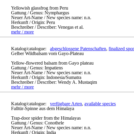
Yellowish glassfrog from Peru
Gattung / Genus:
Nymphargus
Neuer Art-Name / New species name:
n.n.
Herkunft / Origin:
Peru
Beschreiber / Describer:
Venegas et al.
mehr / more
Katalog/catalogue:
abgeschlossene Patenschaften
,
finalized spo
Gelber Wildbalsam vom Gayo-Plateau
Yellow-flowered balsam from Gayo plateau
Gattung / Genus:
Impatiens
Neuer Art-Name / New species name:
n.n.
Herkunft / Origin:
Indonesia/Sumatra
Beschreiber / Describer:
Wendy A. Mustaqim
mehr / more
Katalog/catalogue:
verfügbare Arten
,
available species
Falltür-Spinne aus dem Himalaya
Trap-door spider from the Himalayas
Gattung / Genus:
Conothele
Neuer Art-Name / New species name:
n.n.
Herkunft / Origin:
India