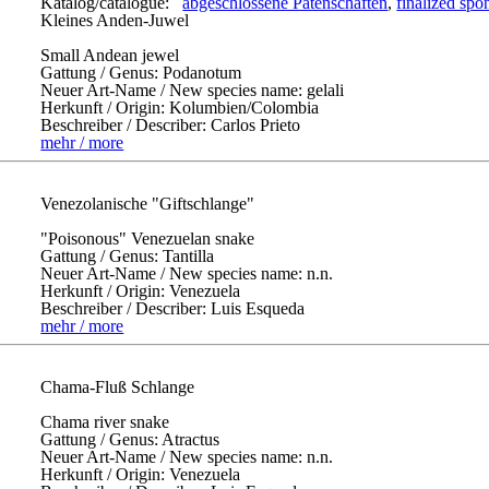
Katalog/catalogue:
abgeschlossene Patenschaften
,
finalized spo
Kleines Anden-Juwel
Small Andean jewel
Gattung / Genus:
Podanotum
Neuer Art-Name / New species name:
gelali
Herkunft / Origin:
Kolumbien/Colombia
Beschreiber / Describer:
Carlos Prieto
mehr / more
Venezolanische "Giftschlange"
"Poisonous" Venezuelan snake
Gattung / Genus:
Tantilla
Neuer Art-Name / New species name:
n.n.
Herkunft / Origin:
Venezuela
Beschreiber / Describer:
Luis Esqueda
mehr / more
Chama-Fluß Schlange
Chama river snake
Gattung / Genus:
Atractus
Neuer Art-Name / New species name:
n.n.
Herkunft / Origin:
Venezuela