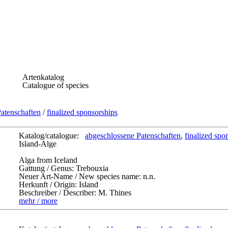
Artenkatalog
Catalogue of species
atenschaften
/
finalized sponsorships
Katalog/catalogue:
abgeschlossene Patenschaften
,
finalized spo
Island-Alge
Alga from Iceland
Gattung / Genus:
Trebouxia
Neuer Art-Name / New species name:
n.n.
Herkunft / Origin:
Island
Beschreiber / Describer:
M. Thines
mehr / more