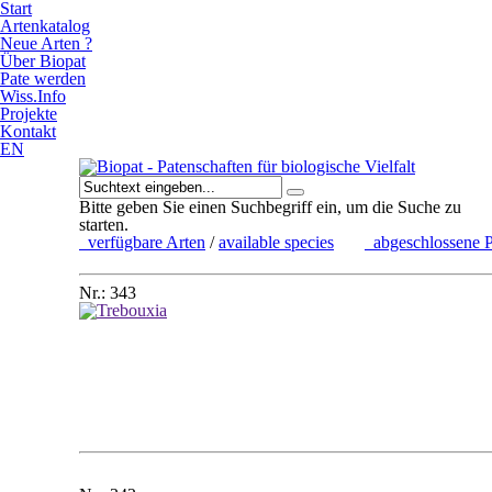
Start
Artenkatalog
Neue Arten ?
Über Biopat
Pate werden
Wiss.Info
Projekte
Kontakt
EN
Bitte geben Sie einen Suchbegriff ein, um die Suche zu
starten.
verfügbare Arten
/
available species
abgeschlossene P
Nr.: 343